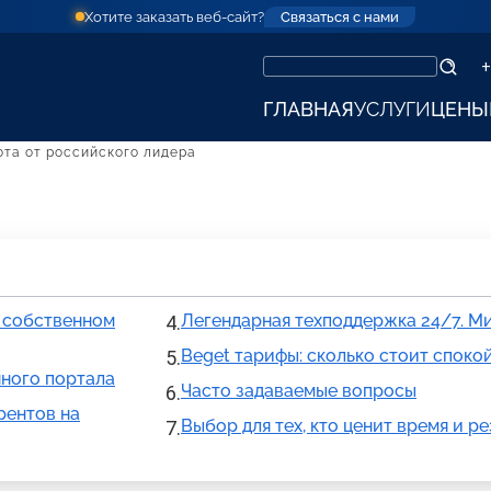
Хотите заказать веб-сайт?
Связаться с нами
+
ГЛАВНАЯ
УСЛУГИ
ЦЕНЫ
тота от российского лидера
а собственном
Легендарная техподдержка 24/7. М
Beget тарифы: сколько стоит споко
нного портала
Часто задаваемые вопросы
рентов на
Выбор для тех, кто ценит время и р