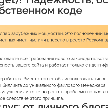
бственном коде
еллер зарубежных мощностей. Это полноценный 
менных имен, чье имя внесено в реестр Роскомна
облюдаете все требования нового законодательств
асность вашего сайта и работает только с идент
работках. Вместо того чтобы использовать типовы
мы биллинга до уникального файлового менеджера. 
ь улучшения и точечно решать проблемы пользоват
мое следствие этого принципа.
слуг: от личного блог