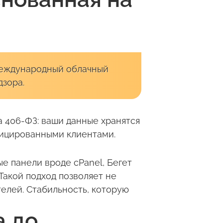
международный облачный
дзора.
а 406-ФЗ: ваши данные хранятся
ифицированными клиентами.
е панели вроде cPanel, Бегет
Такой подход позволяет не
елей. Стабильность, которую
а до