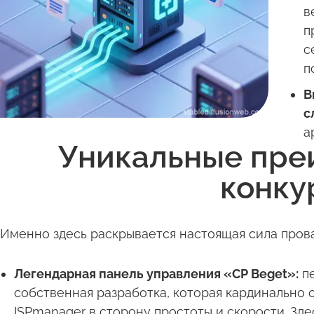
в
п
с
п
В
с
а
Уникальные преи
конку
Именно здесь раскрывается настоящая сила пров
Легендарная панель управления «CP Beget»:
пе
собственная разработка, которая кардинально о
ISPmanager в сторону простоты и скорости. Зд