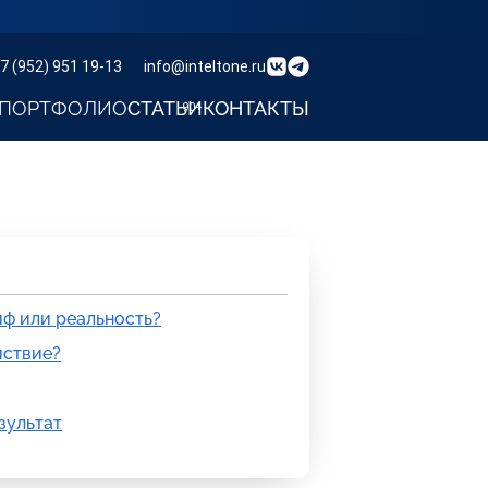
7 (952) 951 19-13
info@inteltone.ru
ПОРТФОЛИО
СТАТЬИ
КОНТАКТЫ
иф или реальность?
йствие?
езультат