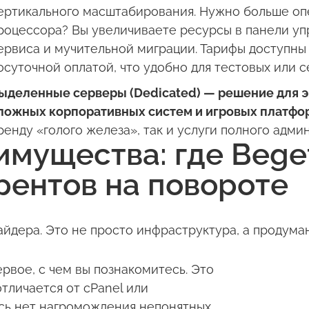
ертикального масштабирования. Нужно больше оп
роцессора? Вы увеличиваете ресурсы в панели уп
ервиса и мучительной миграции. Тарифы доступны 
осуточной оплатой, что удобно для тестовых или с
ыделенные серверы (Dedicated) — решение для э
ложных корпоративных систем и игровых платфо
ренду «голого железа», так и услуги полного адми
мущества: где Bege
рентов на повороте
айдера. Это не просто инфраструктура, а продум
рвое, с чем вы познакомитесь. Это
тличается от cPanel или
есь нет нагромождения непонятных