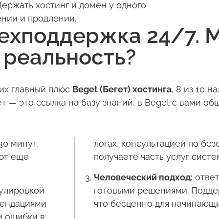
Держать хостинг и домен у одного
нии и продлении.
ехподдержка 24/7. 
реальность?
них главный плюс
Beget (Бегет) хостинга
, 8 из 10 
ет — это ссылка на базу знаний, в Beget с вами о
30 минут,
логах, консультацией по без
уют еще
получаете часть услуг сист
Человеческий подход:
ответ
улировкой
готовыми решениями. Поддер
мендациями
что бесценно для начинающи
м ошибки в