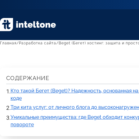
Главная
Разработка сайта
Beget (Бегет) хостинг: защита и прос
СОДЕРЖАНИЕ
Кто такой Бегет (Beget)? Надежность, основанная н
коде
Три кита услуг: от личного блога до высоконагруже
Уникальные преимущества: где Beget обходит конку
повороте