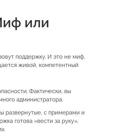
Миф или
назовут поддержку. И это не миф.
бщается живой, компетентный
опасности. Фактически, вы
емного администратора.
ы развернутые, с примерами и
жка готова «вести за руку»,
х.