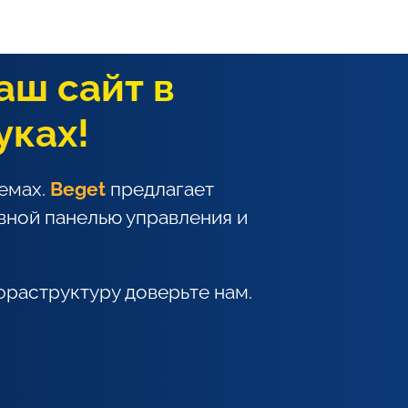
аш сайт в
уках!
емах.
Beget
предлагает
вной панелью управления и
фраструктуру доверьте нам.