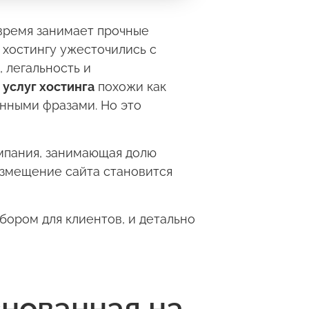
время занимает прочные
к хостингу ужесточились с
 легальность и
е
услуг хостинга
похожи как
онными фразами. Но это
омпания, занимающая долю
размещение сайта становится
бором для клиентов, и детально
снованная на