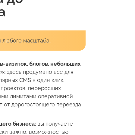
а
и любого масштаба.
в-визиток, блогов, небольших
»:
здесь продумано все для
лярных CMS в один клик,
 проектов, переросших
ными лимитами оперативной
т от дорогостоящего переезда
его бизнеса:
вы получаете
ески важно, возможностью