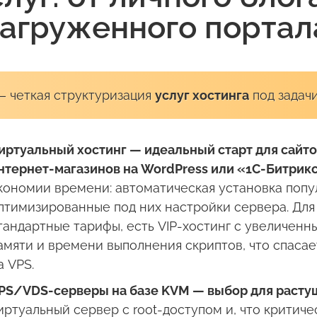
агруженного портал
— четкая структуризация
услуг хостинга
под задач
иртуальный хостинг — идеальный старт для сайто
нтернет-магазинов на WordPress или «1С-Битрикс
кономии времени: автоматическая установка попу
птимизированные под них настройки сервера. Для
тандартные тарифы, есть VIP-хостинг с увеличен
амяти и времени выполнения скриптов, что спасае
а VPS.
PS/VDS-серверы на базе KVM — выбор для растущ
иртуальный сервер с root-доступом и, что критич