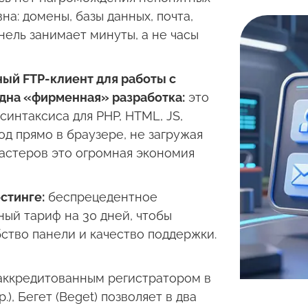
а: домены, базы данных, почта,
нель занимает минуты, а не часы
ый FTP-клиент для работы с
одна «фирменная» разработка:
это
интаксиса для PHP, HTML, JS,
д прямо в браузере, не загружая
мастеров это огромная экономия
стинге:
беспрецедентное
ый тариф на 30 дней, чтобы
бство панели и качество поддержки.
аккредитованным регистратором в
.), Бегет (Beget) позволяет в два