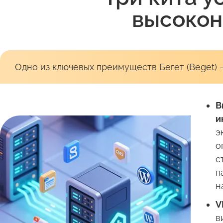
высокон
Одно из ключевых преимуществ Бегет (Beget) 
В
и
э
о
с
п
н
V
в