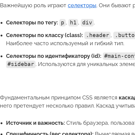
Важнейшую роль играют
селекторы
. Они бывают 
Селекторы по тегу:
p
,
h1
,
div
.
Селекторы по классу (class):
.header
,
.butto
Наиболее часто используемый и гибкий тип.
Селекторы по идентификатору (id):
#main-con
#sidebar
. Используются для уникальных элеме
Фундаментальным принципом CSS является
каска
него претендует несколько правил. Каскад учитыв
Источник и важность:
Стиль браузера, пользова
Специфичность (вес селектора):
Вычисляемая в