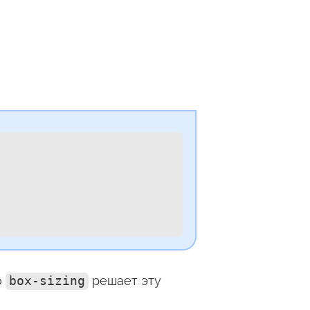
о
box-sizing
решает эту