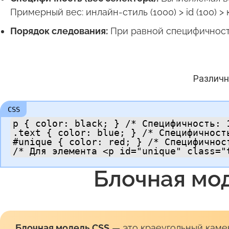
Примерный вес: инлайн-стиль (1000) > id (100) > к
Порядок следования:
При равной специфичност
Различн
p { color: black; } /* Специфичность: 1
.text { color: blue; } /* Специфичность
#unique { color: red; } /* Специфичност
/* Для элемента <p id="unique" class="
Блочная мо
Блочная модель CSS
— это краеугольный кам