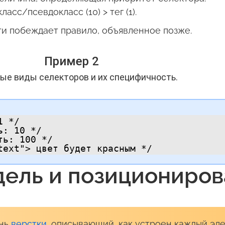
ласс/псевдокласс (10) > тег (1).
и побеждает правило, объявленное позже.
Пример 2
ые виды селекторов и их специфичность.
 */

: 10 */

ь: 100 */

text"> цвет будет красным */
дель и позициониро
ень
верстки
, описывающий, как устроен каждый эле