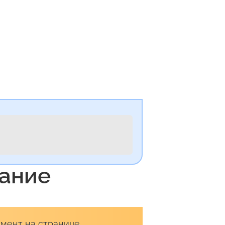
вание
мент на странице.