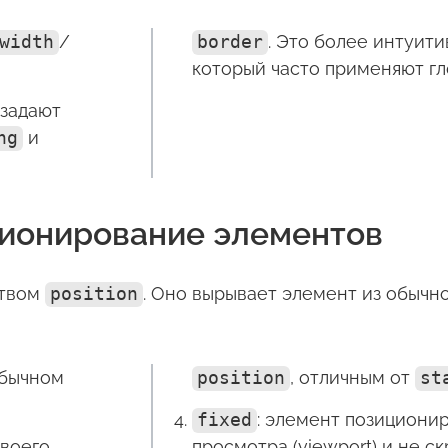
width
/
border
. Это более интуити
который часто применяют гл
задают
ng
и
ионирование элементов
ством
position
. Оно вырывает элемент из обычн
обычном
position
, отличным от
st
fixed
: элемент позициони
своего
просмотра (viewport) и не ск