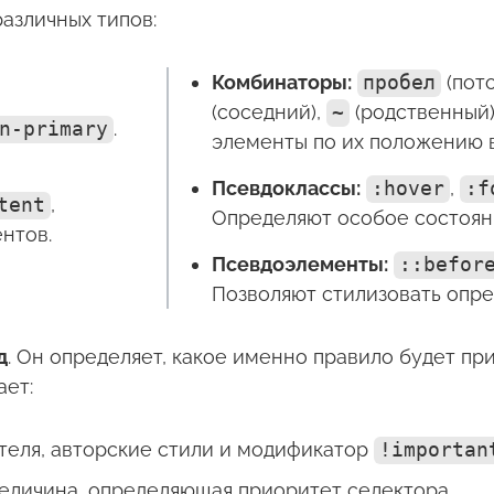
различных типов:
Комбинаторы:
пробел
(пот
(соседний),
~
(родственный)
n-primary
.
элементы по их положению в
Псевдоклассы:
:hover
,
:f
tent
,
Определяют особое состоян
нтов.
Псевдоэлементы:
::befor
Позволяют стилизовать опре
д
. Он определяет, какое именно правило будет пр
ает:
теля, авторские стили и модификатор
!importan
еличина, определяющая приоритет селектора.