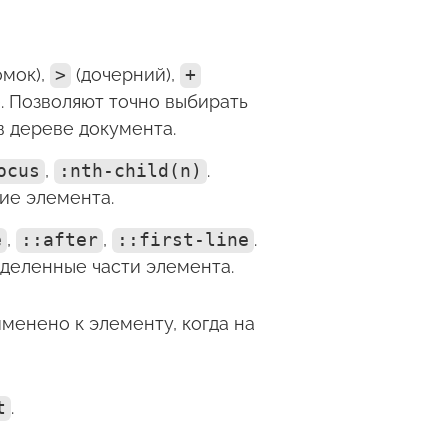
омок),
>
(дочерний),
+
. Позволяют точно выбирать
 дереве документа.
ocus
,
:nth-child(n)
.
ие элемента.
e
,
::after
,
::first-line
.
деленные части элемента.
именено к элементу, когда на
t
.