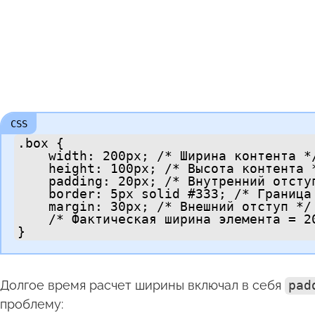
.box {

    width: 200px; /* Ширина контента */
    height: 100px; /* Высота контента *
    padding: 20px; /* Внутренний отступ
    border: 5px solid #333; /* Граница 
    margin: 30px; /* Внешний отступ */

    /* Фактическая ширина элемента = 20
}
Долгое время расчет ширины включал в себя
pad
проблему: