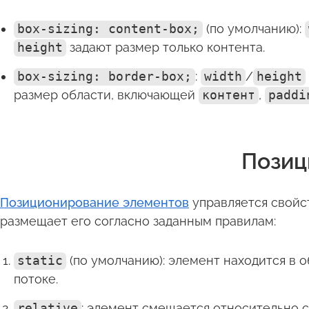
box-sizing: content-box;
(по умолчанию):
height
задают размер только контента.
box-sizing: border-box;
:
width
/
height
размер области, включающей
контент
,
paddi
Позиц
Позиционирование элементов
управляется свой
размещает его согласно заданным правилам:
static
(по умолчанию): элемент находится в 
потоке.
relative
: элемент смещается относительно 