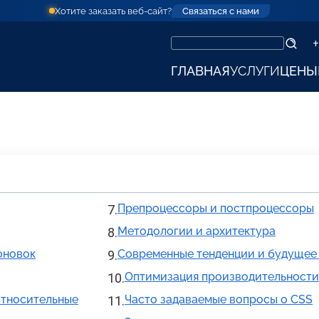
Хотите заказать веб-сайт?
Связаться с нами
+
ГЛАВНАЯ
УСЛУГИ
ЦЕНЫ
Препроцессоры и постпроцессоры
Методологии и архитектура
оновок
Современные тенденции и будущее
Оптимизация производительности
относительные
Часто задаваемые вопросы о CSS