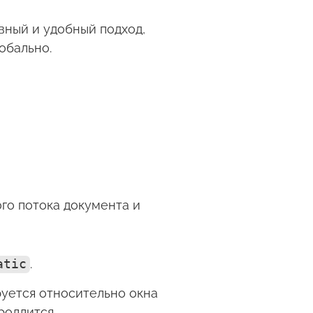
вный и удобный подход,
обально.
ого потока документа и
atic
.
руется относительно окна
роллится.