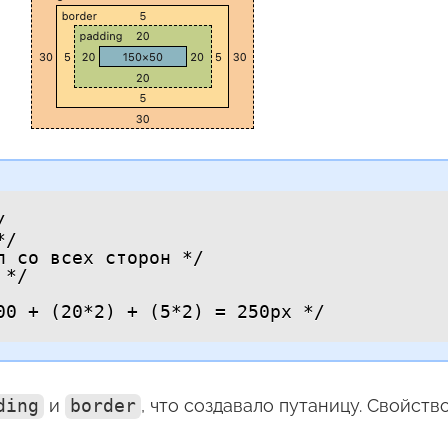


/

 со всех сторон */

*/

0 + (20*2) + (5*2) = 250px */

ding
и
border
, что создавало путаницу. Свойств