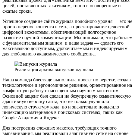
реализовала проект для «Вестника КемГИК», достигнув всех
целей, поставленных заказчиком, точно в оговоренные и
сжатые сроки.
Успешное создание сайта журнала подобного уровня — это не
просто перенос контента в сеть, а проектирование целостной
цифровой экосистемы, обеспечивающей долгосрочное
развитие научной коммуникации. Мы понимали, что работаем
с фундаментальным знанием, и наша задача — сделать его
максимально доступным, удобочитаемым и индексируемым
для глобального академического сообщества.
Реализация архива выпусков журнала
Наша команда блестяще выполнила проект по верстке, создав
технологичное и эргономичное решение, ориентированное на
комфортную работу с насыщенным научным контентом.
Основной акцент был сделан на безупречную семантическую
адаптивную верстку сайта, что не только улучшило
логическую структуру кода, но и значительно повысило
индексацию материалов в поисковых системах, таких как
Google Академия и Яндекс.
Для построения сложных макетов, требующих точного
выравнивания, мы реализовали адаптивную сетку на основе