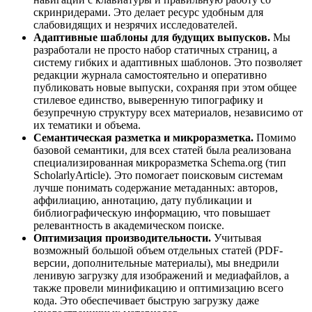
скринридерами. Это делает ресурс удобным для
слабовидящих и незрячих исследователей.
Адаптивные шаблоны для будущих выпусков.
Мы
разработали не просто набор статичных страниц, а
систему гибких и адаптивных шаблонов. Это позволяет
редакции журнала самостоятельно и оперативно
публиковать новые выпуски, сохраняя при этом общее
стилевое единство, выверенную типографику и
безупречную структуру всех материалов, независимо от
их тематики и объема.
Семантическая разметка и микроразметка.
Помимо
базовой семантики, для всех статей была реализована
специализированная микроразметка Schema.org (тип
ScholarlyArticle). Это помогает поисковым системам
лучше понимать содержание метаданных: авторов,
аффилиацию, аннотацию, дату публикации и
библиографическую информацию, что повышает
релевантность в академическом поиске.
Оптимизация производительности.
Учитывая
возможный большой объем отдельных статей (PDF-
версии, дополнительные материалы), мы внедрили
ленивую загрузку для изображений и медиафайлов, а
также провели минификацию и оптимизацию всего
кода. Это обеспечивает быструю загрузку даже