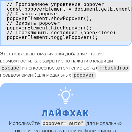
// Программное управление popover

const popoverElement = document.getElementB
// Открыть popover

popoverElement.showPopover();

// Закрыть popover

popoverElement.hidePopover();

// Переключить состояние (open/close)

popoverElement.togglePopover();
Этот подход автоматически добавляет такие
возможности, как закрытие по нажатию клавиши
Escape
и легковесное затемнение фона (
::backdrop
псевдоэлемент) для модальных
popover
.
Используйте
popover="auto"
для модальных
окон и тултипов с важной информацией, а