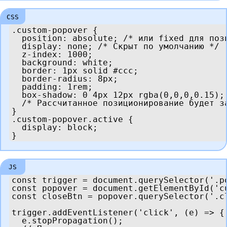
.custom-popover {

  position: absolute; /* или fixed для пози
  display: none; /* Скрыт по умолчанию */

  z-index: 1000;

  background: white;

  border: 1px solid #ccc;

  border-radius: 8px;

  padding: 1rem;

  box-shadow: 0 4px 12px rgba(0,0,0,0.15);

  /* Рассчитанное позиционирование будет за
}

.custom-popover.active {

  display: block;

}
const trigger = document.querySelector('.po
const popover = document.getElementById('cu
const closeBtn = popover.querySelector('.cl
trigger.addEventListener('click', (e) => {

  e.stopPropagation();
