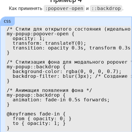
Как применять
:popover-open
и
::backdrop
.
/* Стили для открытого состояния (идеально 
my-popup:popover-open {

  opacity: 1;

  transform: translateY(0);

  transition: opacity 0.3s, transform 0.3s;
}

/* Стилизация фона для модального popover *
my-popup::backdrop {

  background-color: rgba(0, 0, 0, 0.7);

  backdrop-filter: blur(3px); /* Создание э
}

/* Анимация появления фона */

my-popup::backdrop {

  animation: fade-in 0.5s forwards;

}

@keyframes fade-in {

  from { opacity: 0; }

  to { opacity: 1; }

}