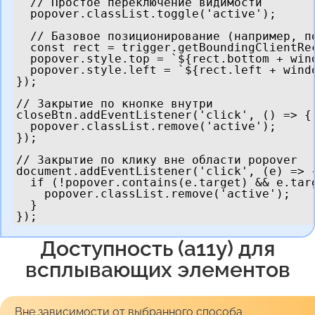
  // Простое переключение видимости

  popover.classList.toggle('active');

  // Базовое позиционирование (например, по
  const rect = trigger.getBoundingClientRec
  popover.style.top = `${rect.bottom + wind
  popover.style.left = `${rect.left + windo
});

// Закрытие по кнопке внутри

closeBtn.addEventListener('click', () => {

  popover.classList.remove('active');

});

// Закрытие по клику вне области popover

document.addEventListener('click', (e) => {
  if (!popover.contains(e.target) && e.targ
    popover.classList.remove('active');

  }

});
Доступность (a11y) для
всплывающих элементов
Вне зависимости от выбранного способа