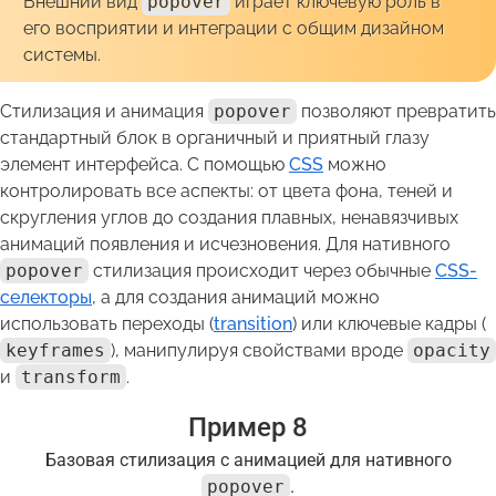
Внешний вид
popover
играет ключевую роль в
его восприятии и интеграции с общим дизайном
системы.
Стилизация и анимация
popover
позволяют превратить
стандартный блок в органичный и приятный глазу
элемент интерфейса. С помощью
CSS
можно
контролировать все аспекты: от цвета фона, теней и
скругления углов до создания плавных, ненавязчивых
анимаций появления и исчезновения. Для нативного
popover
стилизация происходит через обычные
CSS-
селекторы
, а для создания анимаций можно
использовать переходы (
transition
) или ключевые кадры (
keyframes
), манипулируя свойствами вроде
opacity
и
transform
.
Пример 8
Базовая стилизация с анимацией для нативного
popover
.