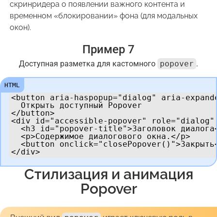
скринридера о появлении важного контента и
временном «блокировании» фона (для модальных
окон).
Пример 7
Доступная разметка для кастомного
popover
.
<button aria-haspopup="dialog" aria-expand
  Открыть доступный Popover

</button>

<div id="accessible-popover" role="dialog"
  <h3 id="popover-title">Заголовок диалога<
  <p>Содержимое диалогового окна.</p>

  <button onclick="closePopover()">Закрыть<
</div>
Стилизация и анимация
Popover