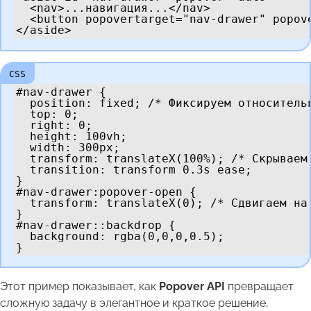
  <nav>...навигация...</nav>

  <button popovertarget="nav-drawer" popov
</aside>
#nav-drawer {

  position: fixed; /* Фиксируем относительн
  top: 0;

  right: 0;

  height: 100vh;

  width: 300px;

  transform: translateX(100%); /* Скрываем 
  transition: transform 0.3s ease;

}

#nav-drawer:popover-open {

  transform: translateX(0); /* Сдвигаем на 
}

#nav-drawer::backdrop {

  background: rgba(0,0,0,0.5);

}
Этот пример показывает, как
Popover API
превращает
сложную задачу в элегантное и краткое решение,