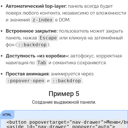
Автоматический top-layer:
панель всегда будет
поверх любого контента, независимо от вложенности
и значений
z-index
в DOM.
Встроенное закрытие:
пользователь может закрыть
панель, нажав
Escape
или кликнув на затемнённый
фон
(
::backdrop
)
.
Доступность «из коробки»:
автофокус, корректная
навигация по
Tab
и семантика сохраняются.
Простая анимация:
анимируется через
:popover-open
и
::backdrop
.
Пример 5
Создание выдвижной панели.
<button popovertarget="nav-drawer">Меню</bu
<aside id="nav-drawer" popover="auto">
