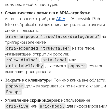
пользователей клавиатуры.
(откроется
Семантическая разметка и ARIA-атрибуты:
в
использование атрибутов
ARIA
(Accessible Rich
новой
Internet Applications) для описания роли, состояния и
вкладке)
свойств элемента.
aria-haspopup="true/false/dialog/menu"
на
триггерном элементе.
aria-expanded="true/false"
на триггере,
указывающее, открыт ли popover.
role="dialog"
,
aria-label
или
aria-labelledby
для самого
popover
, если он
выполняет роль диалога.
Закрытие с клавиатуры:
Помимо клика вне области,
popover
должен закрываться по нажатию клавиши
Escape
.
Управление скринридером:
использование
aria-live
или
aria-modal
для информирования