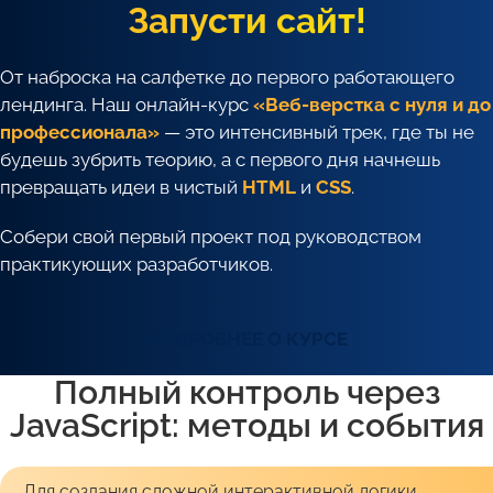
Запусти сайт!
От наброска на салфетке до первого работающего
лендинга. Наш онлайн-курс
«Веб-верстка с нуля и до
профессионала»
— это интенсивный трек, где ты не
будешь зубрить теорию, а с первого дня начнешь
превращать идеи в чистый
HTML
и
CSS
.
Собери свой первый проект под руководством
практикующих разработчиков.
ПОДРОБНЕЕ О КУРСЕ
Полный контроль через
JavaScript: методы и события
Для создания сложной интерактивной логики