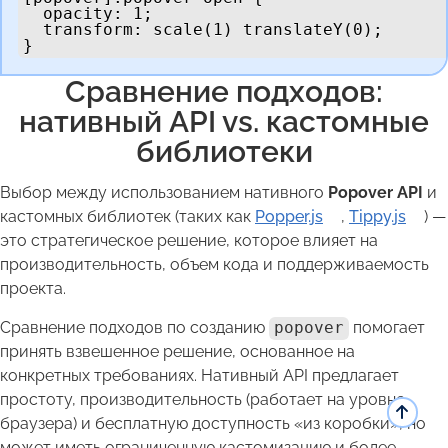
  opacity: 1;

  transform: scale(1) translateY(0);

}
Сравнение подходов:
нативный API vs. кастомные
библиотеки
Выбор между использованием нативного
Popover API
и
кастомных библиотек (таких как
Popper.js
,
Tippy.js
) —
это стратегическое решение, которое влияет на
производительность, объем кода и поддерживаемость
проекта.
Сравнение подходов по созданию
popover
помогает
принять взвешенное решение, основанное на
конкретных требованиях. Нативный API предлагает
простоту, производительность (работает на уровне
браузера) и бесплатную доступность «из коробки», но
может иметь ограниченную кастомизацию и более