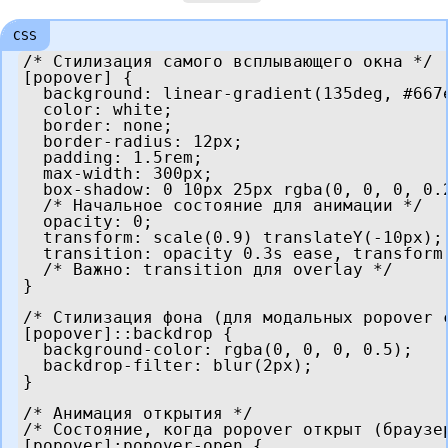
/* Стилизация самого всплывающего окна */

[popover] {

  background: linear-gradient(135deg, #667e
  color: white;

  border: none;

  border-radius: 12px;

  padding: 1.5rem;

  max-width: 300px;

  box-shadow: 0 10px 25px rgba(0, 0, 0, 0.2
  /* Начальное состояние для анимации */

  opacity: 0;

  transform: scale(0.9) translateY(-10px);

  transition: opacity 0.3s ease, transform
  /* Важно: transition для overlay */

}

/* Стилизация фона (для модальных popover с
[popover]::backdrop {

  background-color: rgba(0, 0, 0, 0.5);

  backdrop-filter: blur(2px);

}

/* Анимация открытия */

/* Состояние, когда popover открыт (браузер
[popover]:popover-open {
