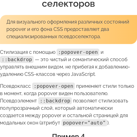
селекторов
Для визуального оформления различных состояний
popover и его фона CSS предоставляет два
специализированных псевдоселектора.
Стилизация с помощью
:popover-open
и
::backdrop
— это чистый и семантический способ
управлять внешним видом, не прибегая к добавлению-
удалению CSS-классов через JavaScript.
Псевдокласс
:popover-open
применяет стили только
в момент, когда popover виден пользователю.
Псевдоэлемент
::backdrop
позволяет стилизовать
полупрозрачный слой, который автоматически
создается между popover и остальной страницей для
модальных окон (атрибут
popover="auto"
).
Пример 4