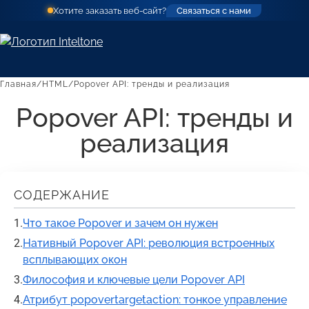
(откроется
(откроется
Хотите заказать веб-сайт?
Связаться с нами
в
в
новой
новой
вкладке)
вкладке)
Главная
HTML
Popover API: тренды и реализация
Popover API: тренды и
реализация
СОДЕРЖАНИЕ
Что такое Popover и зачем он нужен
Нативный Popover API: революция встроенных
всплывающих окон
Философия и ключевые цели Popover API
Атрибут popovertargetaction: тонкое управление