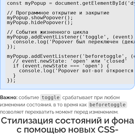
const myPopup = document.getElementById('dy
// Программное открытие и закрытие

myPopup.showPopover();

myPopup.hidePopover();

// События жизненного цикла

myPopup.addEventListener('toggle', (event) 
  console.log('Popover был переключен (дек
});

myPopup.addEventListener('beforetoggle', (e
  // event.newState: 'open' или 'closed'

  if (event.newState === 'open') {

    console.log('Popover вот-вот откроется
  }

});
Важно:
событие
toggle
срабатывает при любом
изменении состояния, в то время как
beforetoggle
позволяет перехватить момент перед изменением.
Стилизация состояний и фона
с помощью новых CSS-