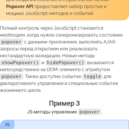
Popover API
предоставляет набор простых и
мощных JavaScript-методов и событий.
Полный контроль через JavaScript становится
необходим, когда нужно синхронизировать состояние
popover
с данными приложения, выполнять AJAX-
запросы перед открытием или реализовать
нестандартную валидацию. Новые методы
showPopover()
и
hidePopover()
вызываются
непосредственно на DOM-элементе с атрибутом
popover
. Также доступно событие
toggle
для
декларативного управления и специальные события
жизненного цикла.
Пример 3
JS-методы управления
popover
.