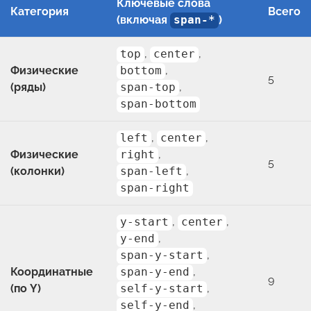
Ключевые слова
Категория
Всего
(включая
span-*
)
top
,
center
,
Физические
bottom
,
5
(ряды)
span-top
,
span-bottom
left
,
center
,
Физические
right
,
5
(колонки)
span-left
,
span-right
y-start
,
center
,
y-end
,
span-y-start
,
Координатные
span-y-end
,
9
(по Y)
self-y-start
,
self-y-end
,