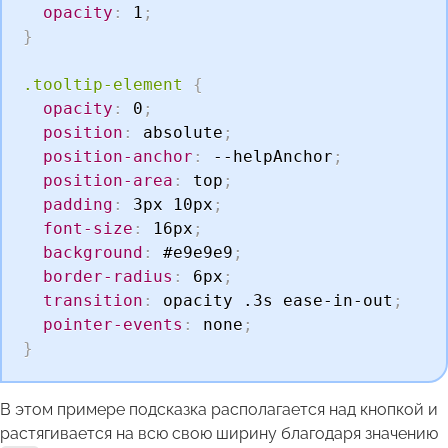
opacity
:
 1
;
}
.tooltip-element
{
opacity
:
 0
;
position
:
 absolute
;
position-anchor
:
 --helpAnchor
;
position-area
:
 top
;
padding
:
 3px 10px
;
font-size
:
 16px
;
background
:
 #e9e9e9
;
border-radius
:
 6px
;
transition
:
 opacity .3s ease-in-out
;
pointer-events
:
 none
;
}
В этом примере подсказка располагается над кнопкой и
растягивается на всю свою ширину благодаря значению