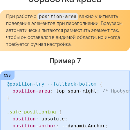
При работе с
position-area
важно учитывать
поведение элементов при переполнении. Браузеры
автоматически пытаются разместить элемент так,
чтобы он оставался в видимой области, но иногда
требуется ручная настройка.
Пример 7
@position-try
 --fallback-bottom
{
position-area
:
 top span-right
;
/* Пробуе
}
.safe-positioning
{
position
:
 absolute
;
position-anchor
:
 --dynamicAnchor
;