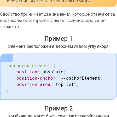
положение элемента относительно якоря.
Свойство принимает два значения, которые отвечают за
вертикальное и горизонтальное позиционирование
элемента.
Пример 1
Элемент расположен в верхнем левом углу якоря.
.anchored-element
{
position
:
 absolute
;
position-anchor
:
 --anchorElement
;
position-area
:
 top left
;
}
Пример 2
Комбинации могут быть самыми разнообразными.