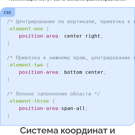
/* Центрирование по вертикали, привязка к 
.element-one
{
position-area
:
 center right
;
}
/* Привязка к нижнему краю, центрирование 
.element-two
{
position-area
:
 bottom center
;
}
/* Полное заполнение области */
.element-three
{
position-area
:
span-all
;
}
Система координат и