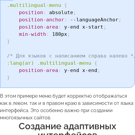
.multilingual-menu
{
position
:
 absolute
;
position-anchor
:
 --languageAnchor
;
position-area
:
 y-end x-start
;
min-width
:
 180px
;
}
/* Для языков с написанием справа налево *
:lang(ar) .multilingual-menu
{
position-area
:
 y-end x-end
;
}
В этом примере меню будет корректно отображаться
как в левом, так и в правом краю в зависимости от языка
интерфейса. Это особенно важно при создании
многоязычных сайтов.
Создание адаптивных
интерфейсов