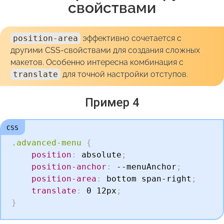
свойствами
position-area
эффективно сочетается с
другими CSS-свойствами для создания сложных
макетов. Особенно интересна комбинация с
translate
для точной настройки отступов.
Пример 4
.advanced-menu
{
position
:
 absolute
;
position-anchor
:
 --menuAnchor
;
position-area
:
 bottom span-right
;
translate
:
 0 12px
;
}