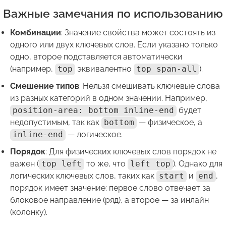
Важные замечания по использованию
Комбинации
: Значение свойства может состоять из
одного или двух ключевых слов. Если указано только
одно, второе подставляется автоматически
(например,
top
эквивалентно
top span-all
).
Смешение типов
: Нельзя смешивать ключевые слова
из разных категорий в одном значении. Например,
position-area: bottom inline-end
будет
недопустимым, так как
bottom
— физическое, а
inline-end
— логическое.
Порядок
: Для физических ключевых слов порядок не
важен (
top left
то же, что
left top
). Однако для
логических ключевых слов, таких как
start
и
end
,
порядок имеет значение: первое слово отвечает за
блоковое направление (ряд), а второе — за инлайн
(колонку).