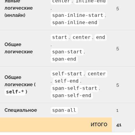
Явные
center
,
inline-end
логические
,
5
(инлайн)
span-inline-start
,
span-inline-end
start
,
center
,
end
Общие
,
5
логические
span-start
,
span-end
self-start
,
center
Общие
,
self-end
,
логические (
5
span-self-start
,
self-*
)
span-self-end
Специальное
span-all
1
ИТОГО
41