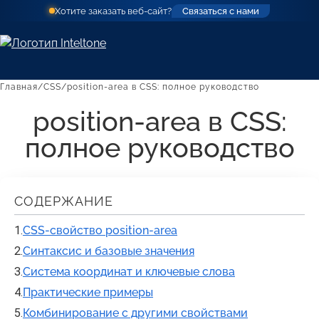
Хотите заказать веб-сайт?
Связаться с нами
Главная
CSS
position-area в CSS: полное руководство
position-area в CSS:
полное руководство
СОДЕРЖАНИЕ
CSS-свойство position-area
Синтаксис и базовые значения
Система координат и ключевые слова
Практические примеры
Комбинирование с другими свойствами