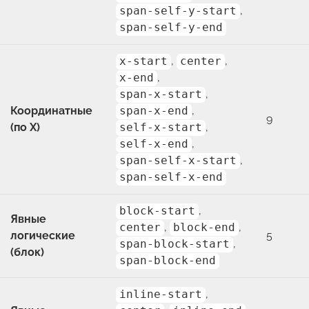
span-self-y-start
,
span-self-y-end
x-start
,
center
,
x-end
,
span-x-start
,
Координатные
span-x-end
,
9
(по X)
self-x-start
,
self-x-end
,
span-self-x-start
,
span-self-x-end
block-start
,
Явные
center
,
block-end
,
логические
5
span-block-start
,
(блок)
span-block-end
inline-start
,