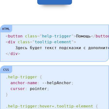
<
button
class
=
"
help-trigger
"
>
Помощь
</
butto
<
div
class
=
"
tooltip-element
"
>
</
div
>
.help-trigger
{
anchor-name
:
 --helpAnchor
;
cursor
:
 pointer
;
}
.help-trigger:hover+.tooltip-element
{