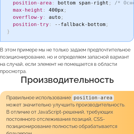
position-area
:
 bottom span-right
;
/* Осн
max-height
:
 400px
;
overflow-y
:
 auto
;
position-try
:
 --fallback-bottom
;
}
В этом примере мы не только задаем предпочтительное
позиционирование, но и определяем запасной вариант
на случай, если элемент не помещается в области
просмотра.
Производительность
Правильное использование
position-area
может значительно улучшить производительность.
В отличие от JavaScript-решений, требующих
постоянного отслеживания позиций, CSS-
позиционирование полностью обрабатывается
браузером.