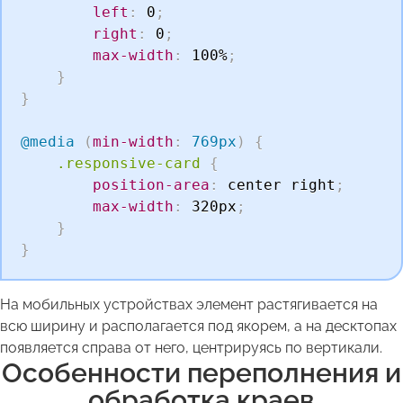
left
:
 0
;
right
:
 0
;
max-width
:
 100%
;
}
}
@media
(
min-width
:
 769px
)
{
.responsive-card
{
position-area
:
 center right
;
max-width
:
 320px
;
}
}
На мобильных устройствах элемент растягивается на
всю ширину и располагается под якорем, а на десктопах
появляется справа от него, центрируясь по вертикали.
Особенности переполнения и
обработка краев